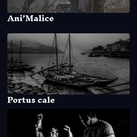
Ani’Malice
.
Portus cale